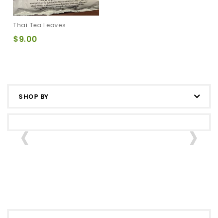
Thai Tea Leaves
$9.00
SHOP BY
‹
›
In
Mango
Taro Young
Kanom
Sticky
Coconut
Bueng Mix -
Riceข้าว
Cake
Crispy
เหนียวมะม่วง
Crepe ขนม
เบื้องผสม