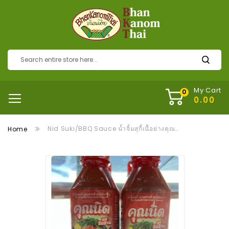
My Cart
Nid Suki/BBQ Sauce น้ำจิ้มสุกี้เนื้อย่างคุณนิด สูตรจัดจ้าน
Home
Skip
to
the
end
of
the