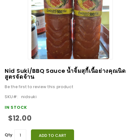
images
gallery
Skip
Nid Suki/BBQ Sauce น้ำจิ้มสุกี้เนื้อย่างคุณนิด
to
สูตรจัดจ้าน
the
Be the first to review this product
beginning
SKU
nidsuki
of
the
IN STOCK
images
$12.00
gallery
Qty
ADD TO CART