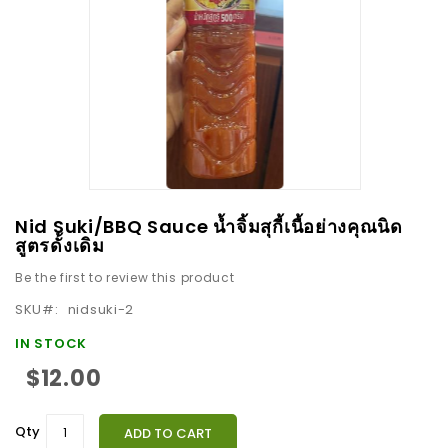
images
gallery
Skip
Nid Suki/BBQ Sauce น้ำจิ้มสุกี้เนื้อย่างคุณนิด
to
สูตรดั้งเดิม
the
Be the first to review this product
beginning
SKU
nidsuki-2
of
the
IN STOCK
images
$12.00
gallery
Qty
ADD TO CART