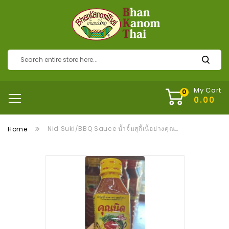
My Cart
Nid Suki/BBQ Sauce น้ำจิ้มสุกี้เนื้อย่างคุณนิด สูตรดั้งเดิม
Home
Skip
to
the
end
of
the