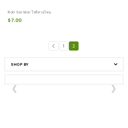
Roti Sai Mai โรตีสายไหม
$7.00
Page
Page
Previous
Page
You're
1
2
currently
reading
SHOP BY
page
‹
›
k
Taro Young
Saku & Pak
Fried
a
Coconut
Moh สาคู/
Banana
Cake
ปากหม้อ
กล้วยทอด