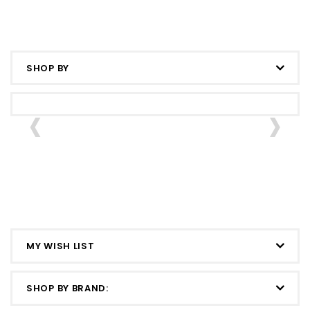
SHOP BY
‹
›
Foi Thong
Look Chub
Fried
Cup Cake
10 Pcs (ลูก
Banana
เค้กฝอยทอง
ชุบ)
กล้วยทอด
MY WISH LIST
SHOP BY BRAND: