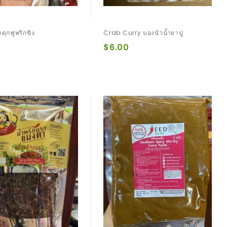
ดุกฟูพริกขิง
Crab Curry บองนัวน้ำยาปู
$6.00