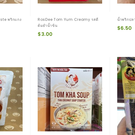
ste พริกแกง
RosDee Tom Yum Creamy รสดี
น้ำพริกปลา
ต้มยำน้ำข้น
$6.50
$3.00