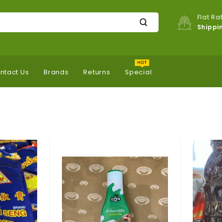
Flat Ra
Shippi
ntact Us
Brands
Returns
Special
Co
Gri
Fri
Foi
Co
Lle
Ed
Th
Nu
D
Ta
On
T
Sti
Ro
G
Pu
Ck
เผื
ฝอ