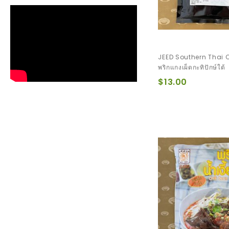
JEED Southern Thai 
พริกแกงเผ็ดกะทิปักษ์ใต้
$13.00