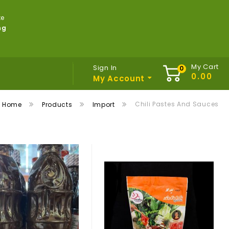
te
ng
My Cart
Sign In
My Account
Chili Pastes And Sauces
Home
Products
Import