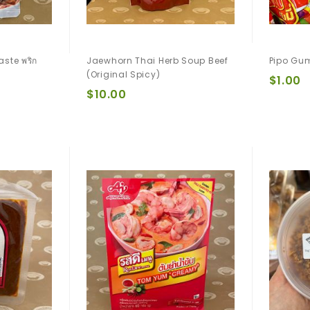
aste พริก
Jaewhorn Thai Herb Soup Beef
Pipo G
(Original Spicy)
$1.00
$10.00