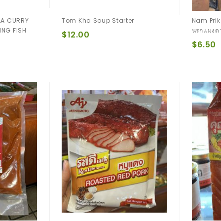
LA CURRY
Tom Kha Soup Starter
Nam Prik
ING FISH
นรกแมงด
$12.00
$6.50