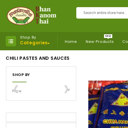
Search
Shop By
Home
New Products
Co
Categories
CHILI PASTES AND SAUCES
‹
›
SHOP BY
Price
oi
Me
Co
Gri
Fri
Foi
Me
h
D
Co
Lle
Ed
Th
D
n
Ka
Nu
D
Ta
On
Ka
No
T
Sti
Ro
G
No
อ
On
Pu
Ck
เผื
ฝอ
On