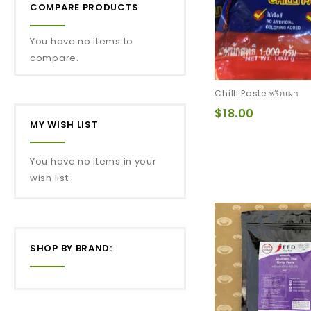
ท
เม็
Dd
Y
อก
ยท
เม็
COMPARE PRODUCTS
ง
ด
In
Ri
ทอ
อง
ด
ขนุ
G
Ce
ด
ขนุ
You have no items to
น
ตะ
Wi
น
compare.
โก้
Th
Ba
Chilli Paste พริกเผา
Na
$18.00
Na
MY WISH LIST
ข้า
ว
You have no items in your
เห
wish list.
นีย
ว
ปิ้ง
กล้
SHOP BY BRAND:
วย