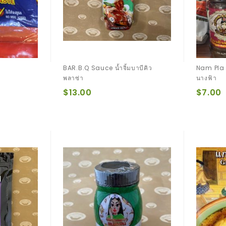
Dd
Y
อก
ยท
In
Ri
ทอ
อง
G
Ce
ด
ตะ
Wi
โก้
Th
Ba
BAR.B.Q Sauce น้ำจิ้มบาบีคิว
Nam Pla 
Na
พลาซ่า
นางฟ้า
Na
$13.00
$7.00
ข้า
ว
เห
นีย
ว
ปิ้ง
กล้
วย